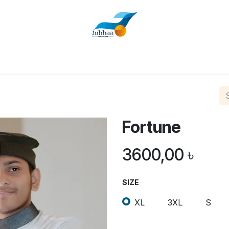
Home
Shop
About Us
Contact us
Fortune
3600,00
৳
SIZE
XL
3XL
S