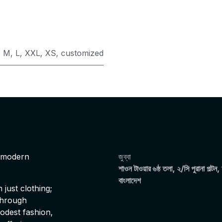
,
M
,
L
,
XXL
,
XS
,
customized
s modern
জুব্বা
শাওন টাওয়ার ৬ষ্ঠ তলা, ২/সি পুরানা পল্টন,
বাংলাদেশ
just clothing;
 through
modest fashion,