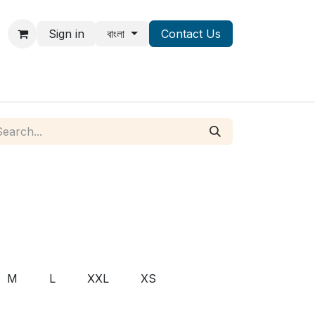
Sign in
বাংলা
Contact Us
M
L
XXL
XS